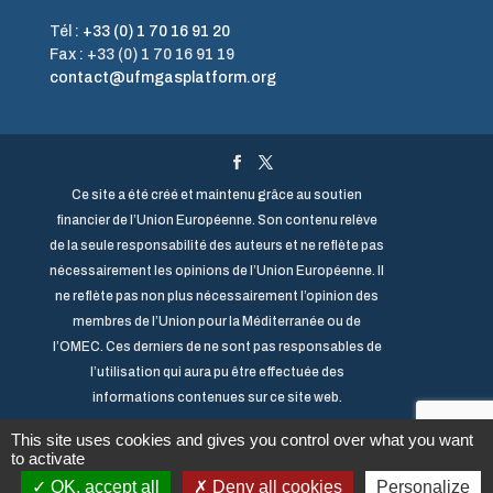
Tél :
+33 (0) 1 70 16 91 20
Fax : +33 (0) 1 70 16 91 19
contact@ufmgasplatform.org
Ce site a été créé et maintenu grâce au soutien
financier de l’Union Européenne. Son contenu relève
de la seule responsabilité des auteurs et ne reflète pas
nécessairement les opinions de l’Union Européenne. Il
ne reflète pas non plus nécessairement l’opinion des
membres de l’Union pour la Méditerranée ou de
l’OMEC. Ces derniers de ne sont pas responsables de
l’utilisation qui aura pu être effectuée des
informations contenues sur ce site web.
© Copyright
ClicOnWeb
2018 – Partenaire du portail
This site uses cookies and gives you control over what you want
to activate
Ile de France Activity
–
Mentions légales
–
OK, accept all
Deny all cookies
Personalize
Politique de confidentialité